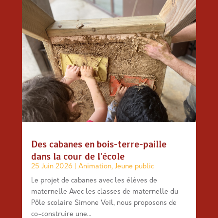
Des cabanes en bois-terre-paille
dans la cour de l’école
25 Juin 2026
|
Animation
,
Jeune public
Le projet de cabanes avec les élèves de
maternelle Avec les classes de maternelle du
Pôle scolaire Simone Veil, nous proposons de
co-construire une...