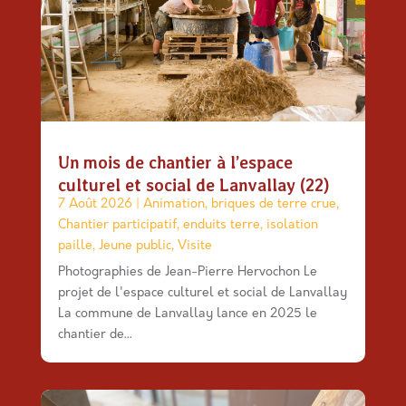
Un mois de chantier à l’espace
culturel et social de Lanvallay (22)
7 Août 2026
|
Animation
,
briques de terre crue
,
Chantier participatif
,
enduits terre
,
isolation
paille
,
Jeune public
,
Visite
Photographies de Jean-Pierre Hervochon Le
projet de l'espace culturel et social de Lanvallay
La commune de Lanvallay lance en 2025 le
chantier de...