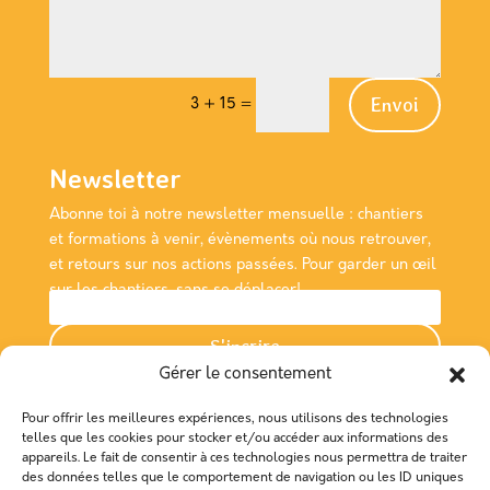
Envoi
3 + 15
=
Newsletter
Abonne toi à notre newsletter
mensuelle
: chantiers
et formations à venir, évènements où nous retrouver,
et retours sur nos actions passées. Pour garder un œil
sur les chantiers, sans se déplacer!
S'incrire
Gérer le consentement
Nous rencontrer
Pour offrir les meilleures expériences, nous utilisons des technologies
Association Empreinte
telles que les cookies pour stocker et/ou accéder aux informations des
appareils. Le fait de consentir à ces technologies nous permettra de traiter
des données telles que le comportement de navigation ou les ID uniques
Maison de la Consommation et de l'Environnement