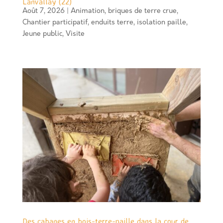
Lanvallay (22)
Août 7, 2026
|
Animation
,
briques de terre crue
,
Chantier participatif
,
enduits terre
,
isolation paille
,
Jeune public
,
Visite
Des cabanes en bois-terre-paille dans la cour de