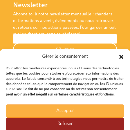
Newsletter
Abonne toi à notre newsletter
mensuelle
: chantiers
et formations à venir, évènements où nous retrouver,
et retours sur nos actions passées. Pour garder un œil
sur les chantiers, sans se déplacer!
S'incrire
Gérer le consentement
Nous rencontrer
Pour offrir les meilleures expériences, nous utilisons des technologies
Association Empreinte
telles que les cookies pour stocker et/ou accéder aux informations des
appareils. Le fait de consentir à ces technologies nous permettra de traiter
des données telles que le comportement de navigation ou les ID uniques
Maison de la Consommation et de l'Environnement
sur ce site.
Le fait de ne pas consentir ou de retirer son consentement
48 Boulevard Magenta,
peut avoir un effet négatif sur certaines caractéristiques et fonctions.
3500 RENNES
Accepter
Refuser