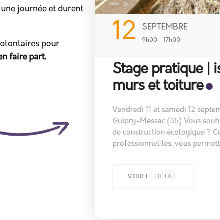
 une journée et durent
03
UIPRY-MESSAC
OCTOBRE
9h00 - 17h00
volontaires pour
n faire part.
on paille,
Stage pratique | 
Samedi 3 octobre 2026, de 9h 
Vous souhaitez apprendre des t
6, de 9h à 17h – à
écologique ? Ce stage, encadré 
rendre des techniques
permettra d’acquérir des bases 
encadré par des
chantier concret. Ce stage prati
uérir des bases
toiture végétale se déroule sur 
concret. Ce stage
VOIR LE DÉTAIL
l’extension […] ...
on paille sur chantier,