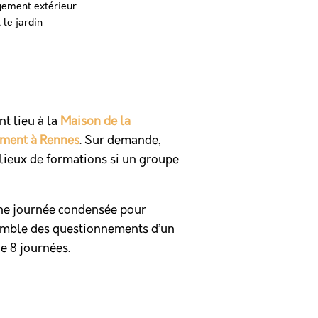
ement extérieur
 le jardin
t lieu à la
Maison de la
ement à Rennes
. Sur demande,
lieux de formations si un groupe
ne journée condensée pour
emble des questionnements d’un
de 8 journées.
30
MAISON DE LA
JANVIER
CONSOMMATION E