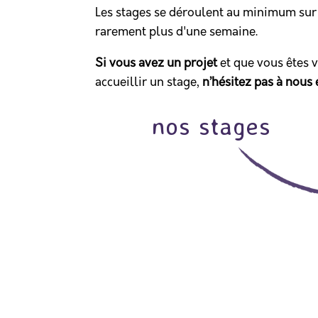
Les stages se déroulent au minimum sur
rarement plus d'une semaine.
12
-MESSAC
G
SEPTEMBRE
9h00 - 17h00
Si vous avez un projet
et que vous êtes 
accueillir un stage,
n’hésitez pas à nous e
ille,
Stage pratique | isolati
nos stages
murs et toiture
à 17h – à
Vendredi 11 et samedi 12 septembre 202
es techniques
Guipry-Messac (35) Vous souhaitez app
ar des
de construction écologique ? Ce stage, 
 bases
professionnel·les, vous permettra d’acq
 Ce stage
techniques et pratiques sur un chantier 
 sur chantier,
pratique pour la réalisation d’une isolati
VOIR LE DÉTAIL
toiture et mur se déroule […] ...