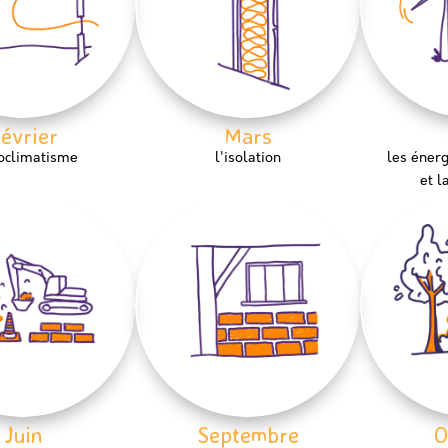
évrier
Mars
ioclimatisme
l'isolation
les énerg
et l
Juin
Septembre
O