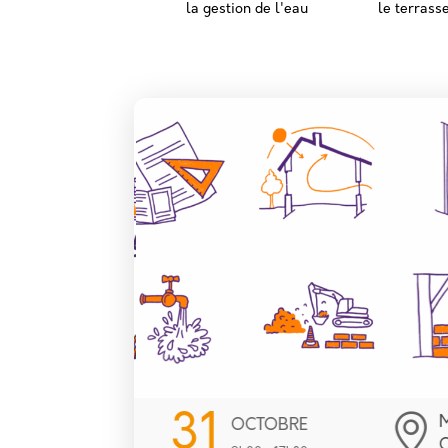
la gestion de l'eau
le terrass
2
MAISON DE LA
BRE
CONSOMMATION ET