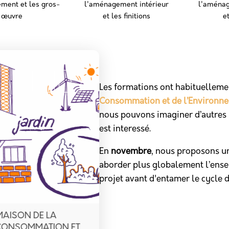
ement et les gros-
l'aménagement intérieur
l'aménag
œ
uvre
et les finitions
et
Les formations ont habituellemen
Consommation et de l’Environn
nous pouvons imaginer d’autres 
est interessé.
En
novembre
, nous proposons u
aborder plus globalement l’ens
projet avant d'entamer le cycle 
8
MAISON DE LA
NOVEMBRE
CONSOMMATION ET