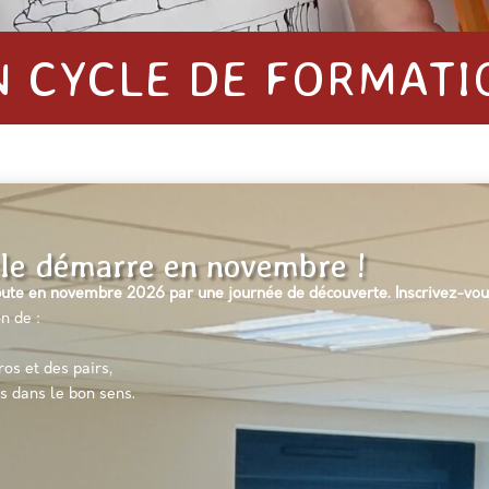
N CYCLE DE FORMATI
le démarre en novembre !
ute en novembre 2026 par une journée de découverte. Inscrivez-vou
on de :
os et des pairs,
s dans le bon sens.