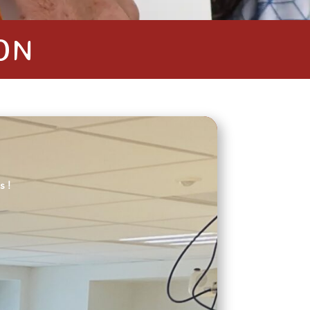
ON
s !