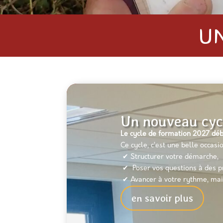
U
Un nouveau cyc
Le cycle de formation 2027 déb
Ce
cycle
, c’est une belle occasi
✔︎
Structurer votre démarche,
✔︎
Poser vos questions à des pr
✔︎
Avancer à votre rythme, mai
en savoir plus