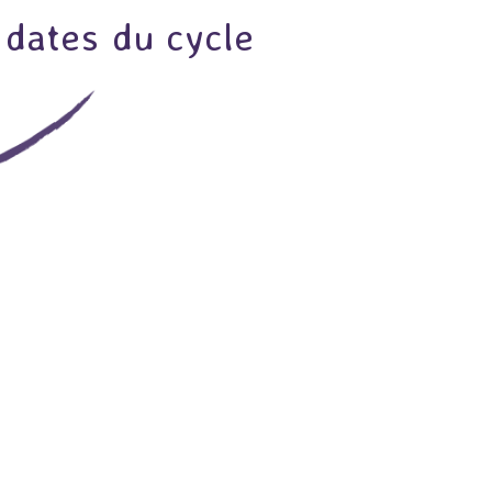
9h00 - 17h30
 dates du cycle
DE
L'ENVIRONNEMENT
48 Bd Magenta 35000 Rennes
Cycle de formation 2027 – journé
n°1 : réfléchir et gérer son projet
Vous avez un projet d’habitat écologique en tête, ou l’envie
d’en construire un ? Vous ne savez pas par où commencer, ou
vous cherchez à approfondir certains aspects techniques ou
humains ? Le cycle de formation d’Empreinte redémarre en
2027 ! Un cycle complet, à la carte À partir de janvier, le cycle
redémarre avec 8 séances thématiques, à raison d’une […] ...
VOIR LE DÉTAIL