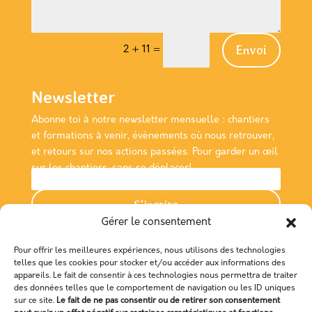
Envoi
2 + 11
=
Newsletter
Abonne toi à notre newsletter
mensuelle
: chantiers
et formations à venir, évènements où nous retrouver,
et retours sur nos actions passées. Pour garder un œil
sur les chantiers, sans se déplacer!
S'incrire
Gérer le consentement
Nous rencontrer
Pour offrir les meilleures expériences, nous utilisons des technologies
Association Empreinte
telles que les cookies pour stocker et/ou accéder aux informations des
appareils. Le fait de consentir à ces technologies nous permettra de traiter
des données telles que le comportement de navigation ou les ID uniques
Maison de la Consommation et de l'Environnement
sur ce site.
Le fait de ne pas consentir ou de retirer son consentement
48 Boulevard Magenta,