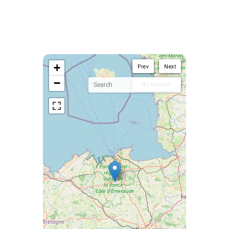
<!--
-->
+
Prev
Next
−
My Position