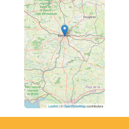
Leaflet
| ©
OpenStreetMap
contributors