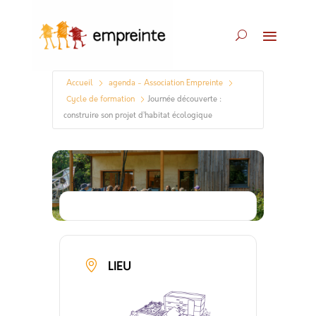
Accueil
agenda - Association Empreinte
Cycle de formation
Journée découverte :
construire son projet d’habitat écologique
LIEU