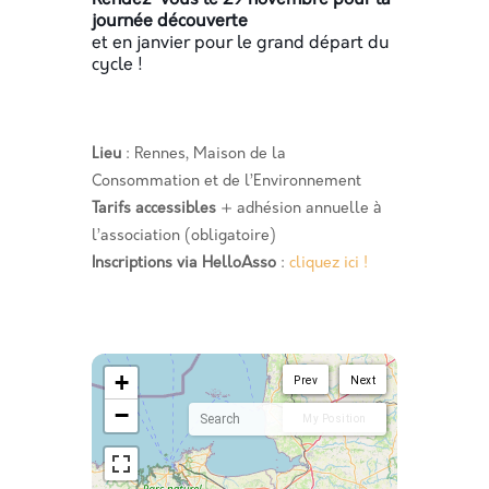
Rendez-vous le 29 novembre pour la
journée découverte
et en janvier pour le grand départ du
cycle !
Lieu
: Rennes, Maison de la
Consommation et de l’Environnement
Tarifs accessibles
+ adhésion annuelle à
l’association (obligatoire)
Inscriptions via HelloAsso
:
cliquez ici !
<!--
-->
+
Prev
Next
−
My Position