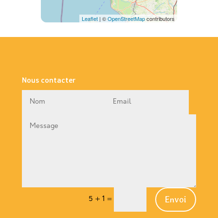
Leaflet
| ©
OpenStreetMap
contributors
Nous contacter
Envoi
5 + 1
=