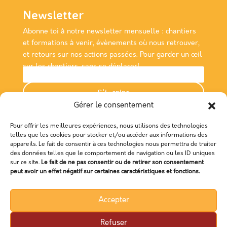
Newsletter
Abonne toi à notre newsletter
mensuelle
: chantiers
et formations à venir, évènements où nous retrouver,
et retours sur nos actions passées. Pour garder un œil
sur les chantiers, sans se déplacer!
S'incrire
Gérer le consentement
Nous rencontrer
Pour offrir les meilleures expériences, nous utilisons des technologies
telles que les cookies pour stocker et/ou accéder aux informations des
Association Empreinte
appareils. Le fait de consentir à ces technologies nous permettra de traiter
des données telles que le comportement de navigation ou les ID uniques
Maison de la Consommation et de l'Environnement
sur ce site.
Le fait de ne pas consentir ou de retirer son consentement
48 Boulevard Magenta,
peut avoir un effet négatif sur certaines caractéristiques et fonctions.
3500 RENNES
Accepter
Refuser