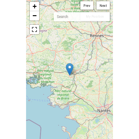
<!--
-->
+
Prev
Next
−
My Position