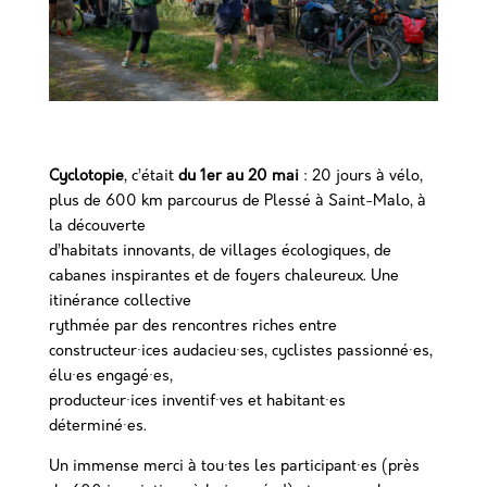
Cyclotopie
, c’était
du 1er au 20 mai
: 20 jours à vélo,
plus de 600 km parcourus de Plessé à Saint-Malo, à
la découverte
d’habitats innovants, de villages écologiques, de
cabanes inspirantes et de foyers chaleureux. Une
itinérance collective
rythmée par des rencontres riches entre
constructeur·ices audacieu·ses, cyclistes passionné·es,
élu·es engagé·es,
producteur·ices inventif·ves et habitant·es
déterminé·es.
Un immense merci à tou·tes les participant·es (près