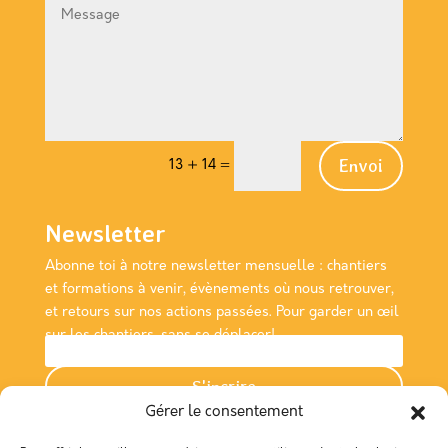
Envoi
13 + 14
=
Newsletter
Abonne toi à notre newsletter
mensuelle
: chantiers
et formations à venir, évènements où nous retrouver,
et retours sur nos actions passées. Pour garder un œil
sur les chantiers, sans se déplacer!
S'incrire
Gérer le consentement
Nous rencontrer