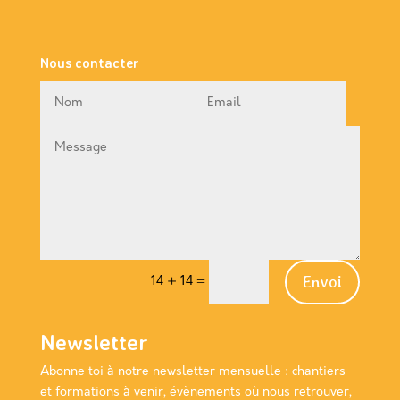
Nous contacter
Envoi
14 + 14
=
Newsletter
Abonne toi à notre newsletter
mensuelle
: chantiers
et formations à venir, évènements où nous retrouver,