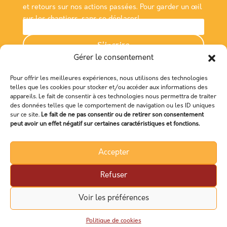
et retours sur nos actions passées. Pour garder un œil
sur les chantiers, sans se déplacer!
S'incrire
Gérer le consentement
Nous rencontrer
Pour offrir les meilleures expériences, nous utilisons des technologies
telles que les cookies pour stocker et/ou accéder aux informations des
Association Empreinte
appareils. Le fait de consentir à ces technologies nous permettra de traiter
des données telles que le comportement de navigation ou les ID uniques
Maison de la Consommation et de l'Environnement
sur ce site.
Le fait de ne pas consentir ou de retirer son consentement
48 Boulevard Magenta,
peut avoir un effet négatif sur certaines caractéristiques et fonctions.
3500 RENNES
Accepter
Refuser
Voir les préférences
Politique de cookies