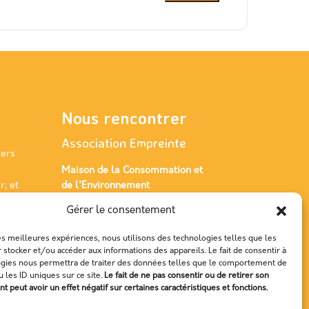
Nous rencontrer
Association Empreinte
iers
Maison de la Consommation et
, et
de l'Environnement
48 Boulevard Magenta,
es.
Gérer le consentement
3500 RENNES
les meilleures expériences, nous utilisons des technologies telles que les
 stocker et/ou accéder aux informations des appareils. Le fait de consentir à
ogies nous permettra de traiter des données telles que le comportement de
u les ID uniques sur ce site.
Le fait de ne pas consentir ou de retirer son
 peut avoir un effet négatif sur certaines caractéristiques et fonctions.