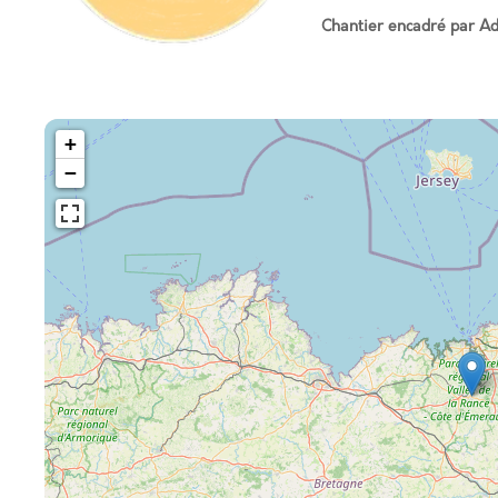
Chantier encadré par Adè
<!--
-->
+
−