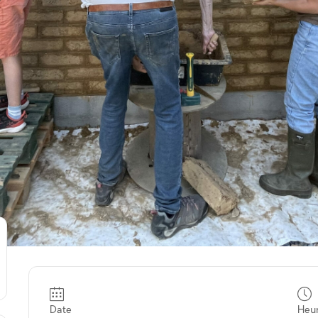
Date
Heu