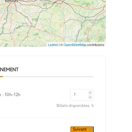
Leaflet
| ©
OpenStreetMap
contributors
VÉNEMENT
e : 10h-12h
Billets disponibles:
5
Suivant