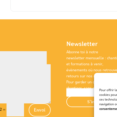
Newsletter
Abonne toi à notre
newsletter
mensuelle
: chant
et formations à venir,
évènements où nous retrouver
retours sur nos actions passé
Pour garder un œil sur les
chantiers, sans se déplacer!
Pour offrir 
cookies pour
ces technol
S'incrire
navigation o
Envoi
consentement
12
=